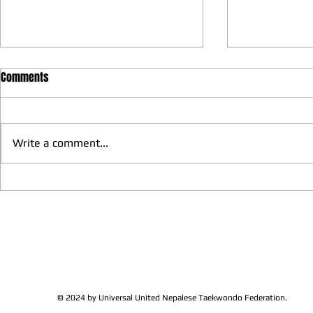
Comments
Write a comment...
We have more Taekwondo
Thankful to 
families get together and
Lions Club Pr
discussed at Ohio / USA
Shrestha for 
Sunshine's Taekwondo Ac
and Favor
© 2024 by Universal United Nepalese Taekwondo Federation.