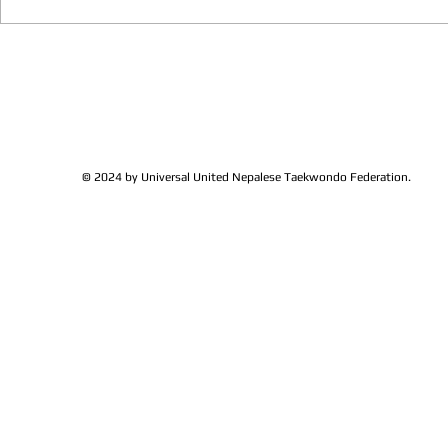
We have more Taekwondo
Thankful to 
families get together and
Lions Club Pr
discussed at Ohio / USA
Shrestha for 
Sunshine's Taekwondo Ac
and Favor
© 2024 by Universal United Nepalese Taekwondo Federation.